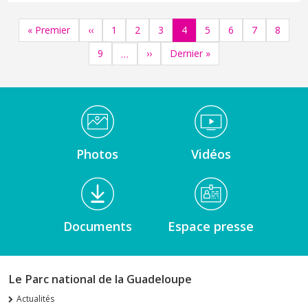
Pagination
Première page
Page précédente
Page
Page
Page
Page
Page
Page
Page
Page
« Premier
‹‹
1
2
3
4
5
6
7
8
Page
Page suivante
Dernière page
9
››
Dernier »
…
Médiathèque Footer
Photos
Vidéos
Documents
Espace presse
Le Parc national de la Guadeloupe
Actualités