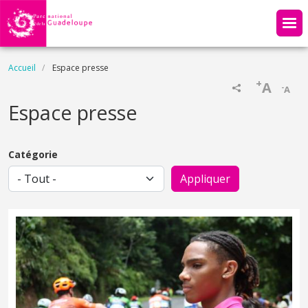
Aller au contenu principal
Fil d'Ariane
Accueil
Espace presse
+
A
-
A
Espace presse
Catégorie