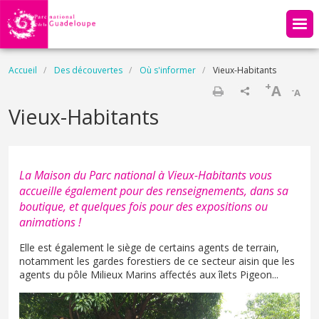
Aller au contenu principal
Fil d'Ariane
Accueil
Des découvertes
Où s'informer
Vieux-Habitants
+
A
-
A
Imprimer
Vieux-Habitants
La Maison du Parc national à Vieux-Habitants vous
accueille également pour des renseignements, dans sa
boutique, et quelques fois pour des expositions ou
animations !
Elle est également le siège de certains agents de terrain,
notamment les gardes forestiers de ce secteur aisin que les
agents du pôle Milieux Marins affectés aux îlets Pigeon...