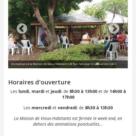
Animations à la Maison de Vieux-Habitants © Parc national de la Guadeloupe
Ani
Horaires d'ouverture
Les
lundi
,
mardi
et
jeudi
: de
8h30 à 13h00
et de
14h00 à
17h00
Les
mercredi
et
vendredi
: de
8h30 à 13h30
La Maison de Vieux-Habitants est fermée le week end, en
dehors des animations ponctuelles...