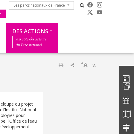
Les parcs nationaux de France
Les parcs nationaux de France
DES ACTIONS
Au côté des acteurs
du Parc national
+
A
-
A
Barre d'
Imprimer
deloupe ou projet
l’Institut National
nologies pour
pe, l’Office de l’eau
e développement