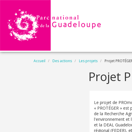
Aller au contenu principal
Fil d'Ariane
Accueil
Des actions
Les projets
Projet PROTÉGE
Projet
Le projet de PROmo
« PROTÉGER » est pi
de la Recherche Agr
l'environnement et l'
et la DEAL Guadelou
régional (FEDER), et