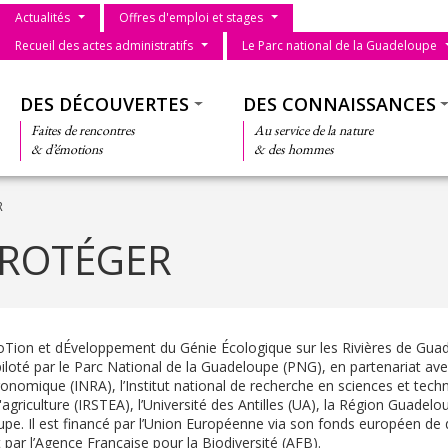
Menu du parc
Actualités
Offres d'emploi et stages
Recueil des actes administratifs
Le Parc national de la Guadeloupe
Thématiques
DES DÉCOUVERTES
DES CONNAISSANCES
Faites de rencontres
Au service de la nature
& d’émotions
& des hommes
R
 PROTÉGER
Tion et dÉveloppement du Génie Écologique sur les Rivières de Gua
loté par le Parc National de la Guadeloupe (PNG), en partenariat avec 
onomique (INRA), l’Institut national de recherche en sciences et tech
agriculture (IRSTEA), l’Université des Antilles (UA), la Région Guadelou
pe. Il est financé par l’Union Européenne via son fonds européen d
 par l’Agence Française pour la Biodiversité (AFB).