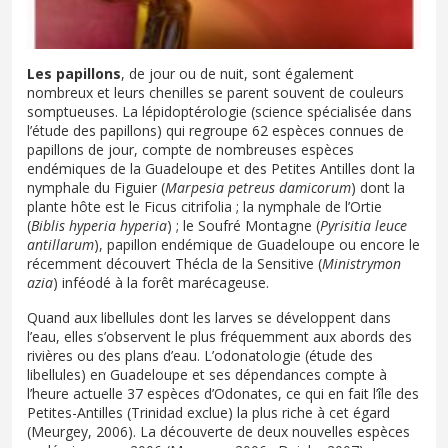
Les papillons
, de jour ou de nuit, sont également
nombreux et leurs chenilles se parent souvent de couleurs
somptueuses. La lépidoptérologie (science spécialisée dans
l’étude des papillons) qui regroupe 62 espèces connues de
papillons de jour, compte de nombreuses espèces
endémiques de la Guadeloupe et des Petites Antilles dont la
nymphale du Figuier (
Marpesia petreus damicorum
) dont la
plante hôte est le Ficus citrifolia ; la nymphale de l’Ortie
(
Biblis hyperia hyperia
) ; le Soufré Montagne (
Pyrisitia leuce
antillarum
), papillon endémique de Guadeloupe ou encore le
récemment découvert Thécla de la Sensitive (
Ministrymon
azia
) inféodé à la forêt marécageuse.
Quand aux libellules dont les larves se développent dans
l’eau, elles s’observent le plus fréquemment aux abords des
rivières ou des plans d’eau. L’odonatologie (étude des
libellules) en Guadeloupe et ses dépendances compte à
l’heure actuelle 37 espèces d’Odonates, ce qui en fait l’île des
Petites-Antilles (Trinidad exclue) la plus riche à cet égard
(Meurgey, 2006). La découverte de deux nouvelles espèces