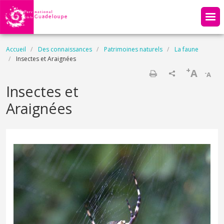
Aller au contenu principal
Fil d'Ariane
Accueil
Des connaissances
Patrimoines naturels
La faune
Insectes et Araignées
+
A
-
A
Imprimer
Insectes et
Araignées