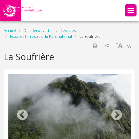
Aller au contenu principal
Fil d'Ariane
Accueil
Des découvertes
Les sites
Espaces terrestres du Parc national
La Soufrière
+
A
-
A
Imprimer
La Soufrière