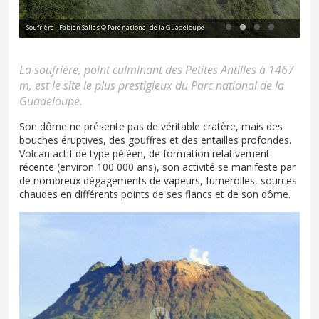
Soufrière - Fabien Salles © Parc national de la Guadeloupe
La S
La soufrière, point culminant des Petites Antilles à 1467
m, est le site le plus prestigieux du Parc national de la
Guadeloupe.
Son dôme ne présente pas de véritable cratère, mais des
bouches éruptives, des gouffres et des entailles profondes.
Volcan actif de type péléen, de formation relativement
récente (environ 100 000 ans), son activité se manifeste par
de nombreux dégagements de vapeurs, fumerolles, sources
chaudes en différents points de ses flancs et de son dôme.