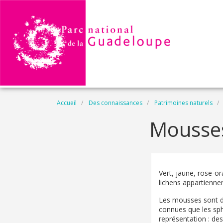
Aller au contenu principal
Fil d'Ariane
Accueil
Des connaissances
Patrimoines naturels
Mousses
Vert, jaune, rose-o
lichens appartienne
Les mousses sont d
connues que les sph
représentation : des