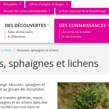
Menu du parc
Actualités
Offres d'emploi et stages
Recueil des actes administratifs
Le Parc national de la Guadeloupe
Thématiques
DES DÉCOUVERTES
DES CONNAISSANCES
Faites de rencontres
Au service de la nature
& d’émotions
& des hommes
La flore
Mousses, sphaignes et lichens
, sphaignes et lichens
rangé. Mousses, sphaignes et
nt au groupe des bryophytes.
e manière générale, mieux
aignes et les lichens dans leur
 touffes aux tons verts et