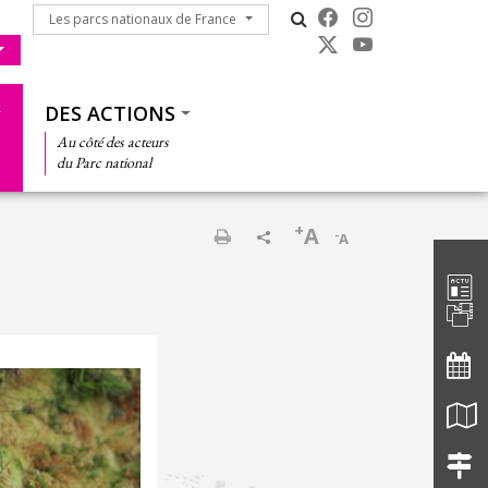
Les parcs nationaux de France
Les parcs nationaux de France
DES ACTIONS
Au côté des acteurs
du Parc national
+
A
-
A
Barre d'
Imprimer