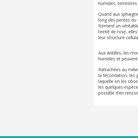
humides, terrestres
Quand aux sphaignes
long des pentes du v
forment un véritable
teinté de rose, ell
leur structure cellula
Aux Antilles, les mo
humides et peuvent
Rattachées au milieu
la fécondation, les
laquelle on les obse
les quelques espèces 
possible d’en rencon