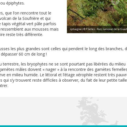
 ou épiphytes.
, que l’on rencontre tout le
olcan de la Soufrière et qui
 tapis végétal vert pâle parfois
es ressemblent aux mousses mais
sphaignes © F.Salles - Parc national de la Gua
ire reste très différente.
usses les plus grandes sont celles qui pendent le long des branches, d
 dépasser 60 cm de long !
 terrestre, les bryophytes ne se sont pourtant pas libérées du milieu 
 gamètes mâles doivent « nager » à la rencontre des gamètes femelles
rve en milieu humide. Le littoral et l’étage xérophile restent très pauv
qui s’y trouvent reste difficiles à observer, du fait de leur petite taill
trer.