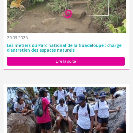
25.03.2025
Les métiers du Parc national de la Guadeloupe : chargé
d'entretien des espaces naturels
Lire la suite
Ils étaient 64 jeunes du Service national universel accompagnés
d'une quinzaine de tuteurs à découvrir le site emblématique de
La coulisse à Trois-Rivières à l'invitation du Parc national de la
Guadeloupe, ce mardi 18 mars, à l'invitation du Parc...