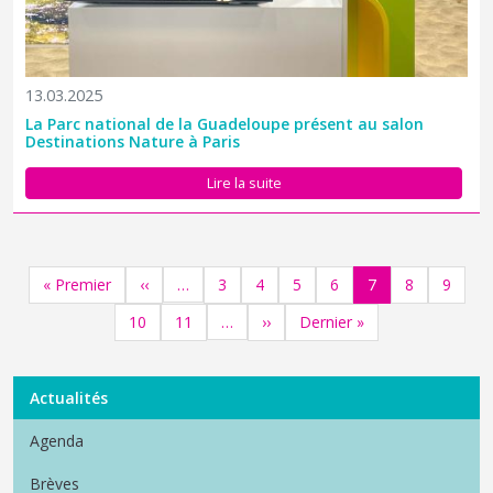
13.03.2025
La Parc national de la Guadeloupe présent au salon
Destinations Nature à Paris
Lire la suite
Pagination
Première page
Page précédente
Page
Page
Page
Page
Page
Page
Page
« Premier
‹‹
3
4
5
6
7
8
9
…
Page
Page
Page suivante
Dernière page
10
11
››
Dernier »
…
Menu Actualités
Actualités
Agenda
Brèves