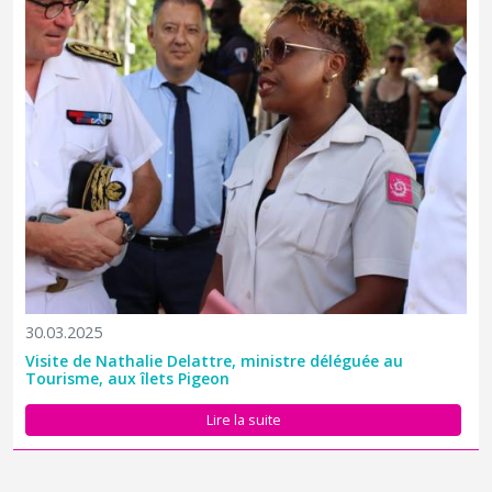
30.03.2025
Visite de Nathalie Delattre, ministre déléguée au
Tourisme, aux îlets Pigeon
Lire la suite
Une opération de contrôle interservices a eu lieu mercredi 26
mars à la Soufrière. L’objectif était de veiller au respect de l’arrêté
préfectoral interdisant une partie de l’accès au sommet de la