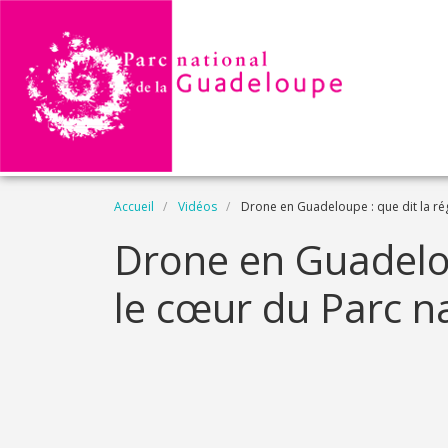
Aller au contenu principal
Fil d'Ariane
Accueil
Vidéos
Drone en Guadeloupe : que dit la ré
Name
Drone en Guadelou
le cœur du Parc n