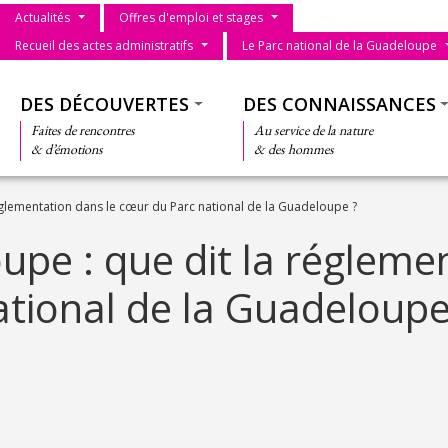
Menu du parc
Actualités
Offres d'emploi et stages
Recueil des actes administratifs
Le Parc national de la Guadeloupe
Thématiques
DES DÉCOUVERTES
DES CONNAISSANCES
Faites de rencontres
Au service de la nature
& d’émotions
& des hommes
glementation dans le cœur du Parc national de la Guadeloupe ?
pe : que dit la régleme
ational de la Guadeloupe