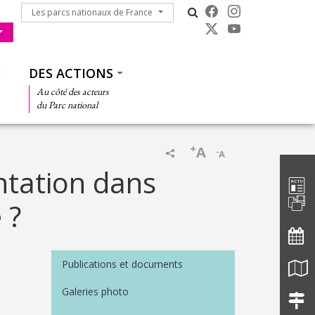
Les parcs nationaux de France
Les parcs nationaux de France
DES ACTIONS
Au côté des acteurs
du Parc national
+
A
-
A
Barre d'
ntation dans
 ?
Menu Médiathèque
Publications et documents
Galeries photo