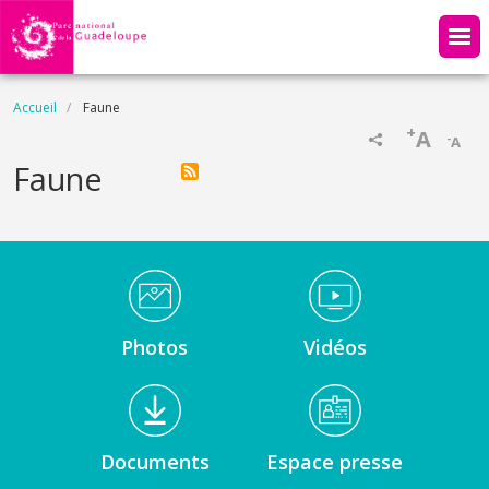
Aller au contenu principal
Fil d'Ariane
Accueil
Faune
+
A
-
A
Faune
Médiathèque Footer
Photos
Vidéos
Documents
Espace presse