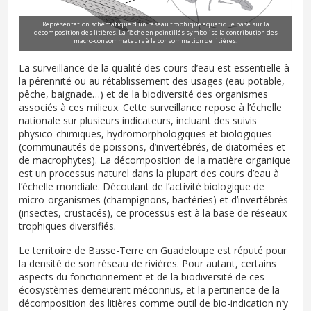
Représentation schématique d’un réseau trophique aquatique basé sur la
décomposition des litières. La flèche en pointillés symbolise la contribution des
macro-consommateurs à la consommation de litières.
La surveillance de la qualité des cours d’eau est essentielle à
la pérennité ou au rétablissement des usages (eau potable,
pêche, baignade…) et de la biodiversité des organismes
associés à ces milieux. Cette surveillance repose à l’échelle
nationale sur plusieurs indicateurs, incluant des suivis
physico-chimiques, hydromorphologiques et biologiques
(communautés de poissons, d’invertébrés, de diatomées et
de macrophytes). La décomposition de la matière organique
est un processus naturel dans la plupart des cours d’eau à
l’échelle mondiale. Découlant de l’activité biologique de
micro-organismes (champignons, bactéries) et d’invertébrés
(insectes, crustacés), ce processus est à la base de réseaux
trophiques diversifiés.
Le territoire de Basse-Terre en Guadeloupe est réputé pour
la densité de son réseau de rivières. Pour autant, certains
aspects du fonctionnement et de la biodiversité de ces
écosystèmes demeurent méconnus, et la pertinence de la
décomposition des litières comme outil de bio-indication n’y