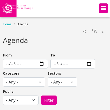
Skip to main content
Breadcrumb
Home
Agenda
+
A
-
A
Agenda
From
To
Category
Sectors
Public